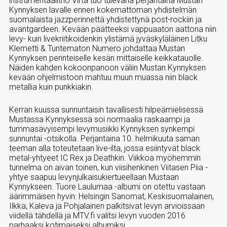
instrumentaalitrio Virta tuo tulevana perjantaina Mustan
Kynnyksen lavalle ennen kokemattoman yhdistelmän
suomalaista jazzperinnettä yhdistettynä post-rockiin ja
avantgardeen. Kevään päätteeksi vappuaaton aattona niin
levy- kuin livekriitikoidenkin ylistämä jyväskyläläinen Litku
Klemetti & Tuntematon Numero johdattaa Mustan
Kynnyksen perinteiselle kesän mittaiselle keikkatauolle.
Näiden kahden kokoonpanoon väliin Mustan Kynnyksen
kevään ohjelmistoon mahtuu muun muassa niin black
metallia kuin punkkiakin.
Kerran kuussa sunnuntaisin tavallisesti hilpeämielisessä
Mustassa Kynnyksessä soi normaalia raskaampi ja
tummasävyisempi levymusiikki Kynnyksen synkempi
sunnuntai -otsikolla. Perjantaina 10. helmikuuta saman
teeman alla toteutetaan live-ilta, jossa esiintyvät black
metal-yhtyeet IC Rex ja Deathkin. Viikkoa myöhemmin
tunnelma on aivan toinen, kun viisihenkinen Viitasen Piia -
yhtye saapuu levynjulkaisukiertueellaan Mustaan
Kynnykseen. Tuore Laulumaa -albumi on otettu vastaan
äärimmäisen hyvin: Helsingin Sanomat, Keskisuomalainen,
Ilkka, Kaleva ja Pohjalainen palkitsivat levyn arvioissaan
viidellä tähdellä ja MTV.fi valitsi levyn vuoden 2016
parhaaksi kotimaiseksi albumiksi.