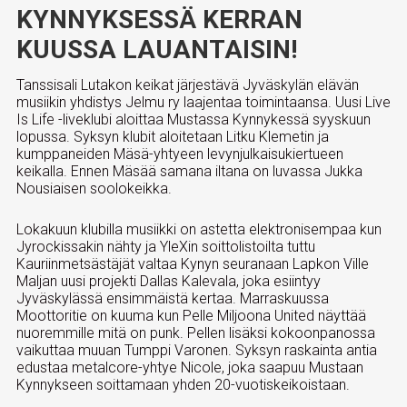
KYNNYKSESSÄ KERRAN
KUUSSA LAUANTAISIN!
Tanssisali Lutakon keikat järjestävä Jyväskylän elävän
musiikin yhdistys Jelmu ry laajentaa toimintaansa. Uusi Live
Is Life -liveklubi aloittaa Mustassa Kynnykessä syyskuun
lopussa. Syksyn klubit aloitetaan Litku Klemetin ja
kumppaneiden Mäsä-yhtyeen levynjulkaisukiertueen
keikalla. Ennen Mäsää samana iltana on luvassa Jukka
Nousiaisen soolokeikka.
Lokakuun klubilla musiikki on astetta elektronisempaa kun
Jyrockissakin nähty ja YleXin soittolistoilta tuttu
Kauriinmetsästäjät valtaa Kynyn seuranaan Lapkon Ville
Maljan uusi projekti Dallas Kalevala, joka esiintyy
Jyväskylässä ensimmäistä kertaa. Marraskuussa
Moottoritie on kuuma kun Pelle Miljoona United näyttää
nuoremmille mitä on punk. Pellen lisäksi kokoonpanossa
vaikuttaa muuan Tumppi Varonen. Syksyn raskainta antia
edustaa metalcore-yhtye Nicole, joka saapuu Mustaan
Kynnykseen soittamaan yhden 20-vuotiskeikoistaan.