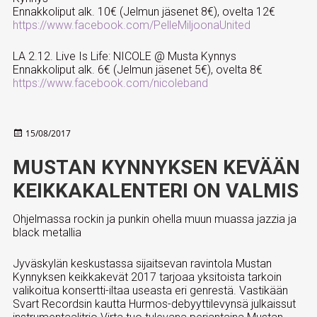
Ennakkoliput alk. 10€ (Jelmun jäsenet 8€), ovelta 12€
https://www.facebook.com/PelleMiljoonaUnited
LA 2.12. Live Is Life: NICOLE @ Musta Kynnys
Ennakkoliput alk. 6€ (Jelmun jäsenet 5€), ovelta 8€
https://www.facebook.com/nicoleband
Julkaistu
15/08/2017
MUSTAN KYNNYKSEN KEVÄÄN
KEIKKAKALENTERI ON VALMIS
Ohjelmassa rockin ja punkin ohella muun muassa jazzia ja
black metallia
Jyväskylän keskustassa sijaitsevan ravintola Mustan
Kynnyksen keikkakevät 2017 tarjoaa yksitoista tarkoin
valikoitua konsertti-iltaa useasta eri genrestä. Vastikään
Svart Recordsin kautta Hurmos-debyyttilevynsä julkaissut