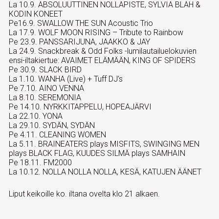
La 10.9. ABSOLUUTTINEN NOLLAPISTE, SYLVIA BLAH &
KODIN KONEET
Pe16.9. SWALLOW THE SUN Acoustic Trio
La 17.9. WOLF MOON RISING – Tribute to Rainbow
Pe 23.9. PANSSARIJUNA, JAAKKO & JAY
La 24.9. Snackbreak & Odd Folks -lumilautailuelokuvien
ensi-iltakiertue: AVAIMET ELÄMÄÄN, KING OF SPIDERS
Pe 30.9. SLACK BIRD
La 1.10. WANHA (Live) + Tuff DJ’s
Pe 7.10. AINO VENNA
La 8.10. SEREMONIA
Pe 14.10. NYRKKITAPPELU, HOPEAJÄRVI
La 22.10. YONA
La 29.10. SYDÄN, SYDÄN
Pe 4.11. CLEANING WOMEN
La 5.11. BRAINEATERS plays MISFITS, SWINGING MEN
plays BLACK FLAG, KUUDES SILMÄ plays SAMHAIN
Pe 18.11. FM2000
La 10.12. NOLLA NOLLA NOLLA, KESÄ, KATUJEN ÄÄNET
Liput keikoille ko. iltana ovelta klo 21 alkaen.