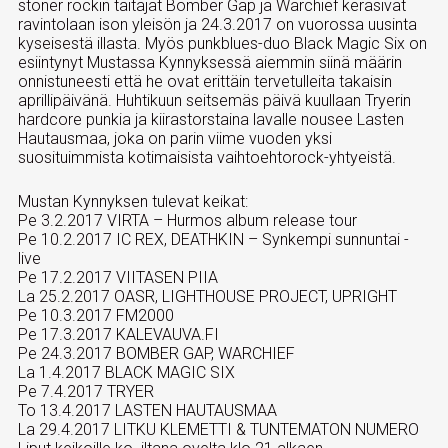
stoner rockin taitajat Bomber Gap ja Warchief keräsivät
ravintolaan ison yleisön ja 24.3.2017 on vuorossa uusinta
kyseisestä illasta. Myös punkblues-duo Black Magic Six on
esiintynyt Mustassa Kynnyksessä aiemmin siinä määrin
onnistuneesti että he ovat erittäin tervetulleita takaisin
aprillipäivänä. Huhtikuun seitsemäs päivä kuullaan Tryerin
hardcore punkia ja kiirastorstaina lavalle nousee Lasten
Hautausmaa, joka on parin viime vuoden yksi
suosituimmista kotimaisista vaihtoehtorock-yhtyeistä.
Mustan Kynnyksen tulevat keikat:
Pe 3.2.2017 VIRTA – Hurmos album release tour
Pe 10.2.2017 IC REX, DEATHKIN – Synkempi sunnuntai -
live
Pe 17.2.2017 VIITASEN PIIA
La 25.2.2017 OASR, LIGHTHOUSE PROJECT, UPRIGHT
Pe 10.3.2017 FM2000
Pe 17.3.2017 KALEVAUVA.FI
Pe 24.3.2017 BOMBER GAP, WARCHIEF
La 1.4.2017 BLACK MAGIC SIX
Pe 7.4.2017 TRYER
To 13.4.2017 LASTEN HAUTAUSMAA
La 29.4.2017 LITKU KLEMETTI & TUNTEMATON NUMERO