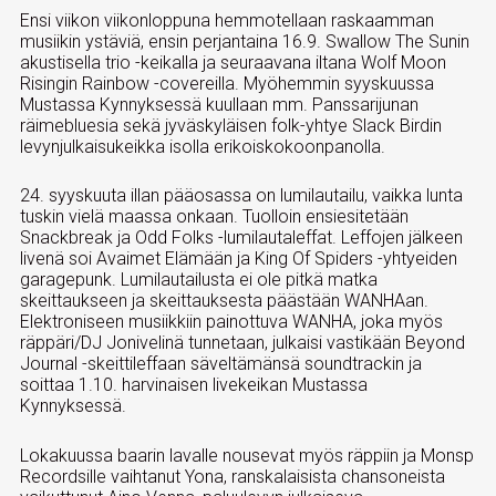
Ensi viikon viikonloppuna hemmotellaan raskaamman
musiikin ystäviä, ensin perjantaina 16.9. Swallow The Sunin
akustisella trio -keikalla ja seuraavana iltana Wolf Moon
Risingin Rainbow -covereilla. Myöhemmin syyskuussa
Mustassa Kynnyksessä kuullaan mm. Panssarijunan
räimebluesia sekä jyväskyläisen folk-yhtye Slack Birdin
levynjulkaisukeikka isolla erikoiskokoonpanolla.
24. syyskuuta illan pääosassa on lumilautailu, vaikka lunta
tuskin vielä maassa onkaan. Tuolloin ensiesitetään
Snackbreak ja Odd Folks -lumilautaleffat. Leffojen jälkeen
livenä soi Avaimet Elämään ja King Of Spiders -yhtyeiden
garagepunk. Lumilautailusta ei ole pitkä matka
skeittaukseen ja skeittauksesta päästään WANHAan.
Elektroniseen musiikkiin painottuva WANHA, joka myös
räppäri/DJ Jonivelinä tunnetaan, julkaisi vastikään Beyond
Journal -skeittileffaan säveltämänsä soundtrackin ja
soittaa 1.10. harvinaisen livekeikan Mustassa
Kynnyksessä.
Lokakuussa baarin lavalle nousevat myös räppiin ja Monsp
Recordsille vaihtanut Yona, ranskalaisista chansoneista