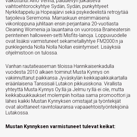
vaikuttunut Aino Venna, paluulevyn julkaiseva
vaihtoehtorockyhtye Sydän, Sydän, punkyhtyeet
Nyrkkitappelu ja Hopeajärvi sekä psykedeelistä retrojytää
tarjoileva Seremonia. Marraskuun ensimmäisenä
viikonloppuna juhlitaan ensin perjantaina 20-vuotiasta
Cleaning Womenia ja lauantaina on vuorossa Braineatersin
perinteinen halloween-setti Misfits-lainoja. Loppuvuodelle
ovat lisäksi varmistuneet sekametalliyhtye FM2000:n ja
punklegenda Nolla Nolla Nollan esiintymiset. Lisäyksiä
ohjelmistoon on tulossa.
Vanhan rautatieaseman tiloissa Hannikaisenkadulla
vuodesta 2010 alkaen toiminut Musta Kynnys on
vakiinnuttanut paikkansa Jyväskylän keikkapaikkakartalla
eräänlaisena Tanssisali Lutakon pikkusiskona. Virallista
yhteyttä Musta Kynnys Oy:llä ja Jelmu ry:llä ei ole, mutta
keikkabuukkaukset molempiin hoitaa sama promoottori ja
lähes kaikki Mustan Kynnyksen omistajat ja työntekijät
ovat aloittaneet ravintolauransa vapaaehtoistyöntekijöinä
Lutakossa.
Mustan Kynnyksen varmistuneet tulevat keikat: