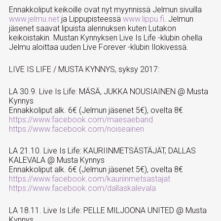
Ennakkoliput keikoille ovat nyt myynnissä Jelmun sivuilla
www.jelmu.net
ja Lippupisteessä
www.lippu.fi
. Jelmun
jäsenet saavat lipuista alennuksen kuten Lutakon
keikoistakin. Mustan Kynnyksen Live Is Life -klubin ohella
Jelmu aloittaa uuden Live Forever -klubin Ilokivessä.
LIVE IS LIFE / MUSTA KYNNYS, syksy 2017:
LA 30.9. Live Is Life: MÄSÄ, JUKKA NOUSIAINEN @ Musta
Kynnys
Ennakkoliput alk. 6€ (Jelmun jäsenet 5€), ovelta 8€
https://www.facebook.com/maesaeband
https://www.facebook.com/noiseainen
LA 21.10. Live Is Life: KAURIINMETSÄSTÄJÄT, DALLAS
KALEVALA @ Musta Kynnys
Ennakkoliput alk. 6€ (Jelmun jäsenet 5€), ovelta 8€
https://www.facebook.com/kauriinmetsastajat
https://www.facebook.com/dallaskalevala
LA 18.11. Live Is Life: PELLE MILJOONA UNITED @ Musta
Kynnys