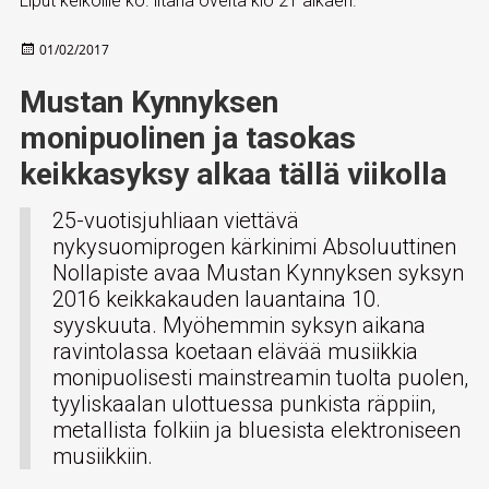
Liput keikoille ko. iltana ovelta klo 21 alkaen.
Julkaistu
01/02/2017
Mustan Kynnyksen
monipuolinen ja tasokas
keikkasyksy alkaa tällä viikolla
25-vuotisjuhliaan viettävä
nykysuomiprogen kärkinimi Absoluuttinen
Nollapiste avaa Mustan Kynnyksen syksyn
2016 keikkakauden lauantaina 10.
syyskuuta. Myöhemmin syksyn aikana
ravintolassa koetaan elävää musiikkia
monipuolisesti mainstreamin tuolta puolen,
tyyliskaalan ulottuessa punkista räppiin,
metallista folkiin ja bluesista elektroniseen
musiikkiin.