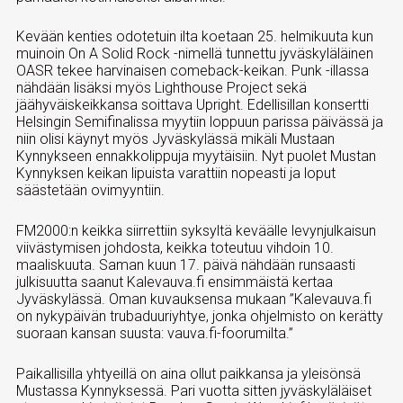
Kevään kenties odotetuin ilta koetaan 25. helmikuuta kun
muinoin On A Solid Rock -nimellä tunnettu jyväskyläläinen
OASR tekee harvinaisen comeback-keikan. Punk -illassa
nähdään lisäksi myös Lighthouse Project sekä
jäähyväiskeikkansa soittava Upright. Edellisillan konsertti
Helsingin Semifinalissa myytiin loppuun parissa päivässä ja
niin olisi käynyt myös Jyväskylässä mikäli Mustaan
Kynnykseen ennakkolippuja myytäisiin. Nyt puolet Mustan
Kynnyksen keikan lipuista varattiin nopeasti ja loput
säästetään ovimyyntiin.
FM2000:n keikka siirrettiin syksyltä keväälle levynjulkaisun
viivästymisen johdosta, keikka toteutuu vihdoin 10.
maaliskuuta. Saman kuun 17. päivä nähdään runsaasti
julkisuutta saanut Kalevauva.fi ensimmäistä kertaa
Jyväskylässä. Oman kuvauksensa mukaan ”Kalevauva.fi
on nykypäivän trubaduuriyhtye, jonka ohjelmisto on kerätty
suoraan kansan suusta: vauva.fi-foorumilta.”
Paikallisilla yhtyeillä on aina ollut paikkansa ja yleisönsä
Mustassa Kynnyksessä. Pari vuotta sitten jyväskyläläiset