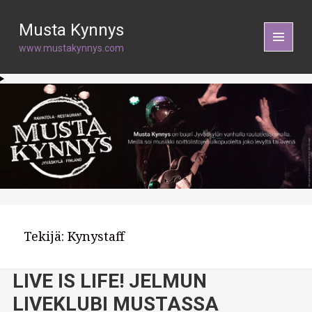
Musta Kynnys
www.mustakynnys.com
VALIKKO
JA
VIMPAIME
Tekijä:
Kynystaff
LIVE IS LIFE! JELMUN
LIVEKLUBI MUSTASSA